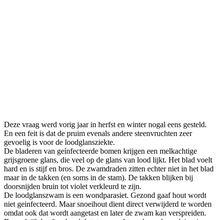
Deze vraag werd vorig jaar in herfst en winter nogal eens gesteld.
En een feit is dat de pruim evenals andere steenvruchten zeer
gevoelig is voor de loodglansziekte.
De bladeren van geínfecteerde bomen krijgen een melkachtige
grijsgroene glans, die veel op de glans van lood lijkt. Het blad voelt
hard en is stijf en bros. De zwamdraden zitten echter niet in het blad
maar in de takken (en soms in de stam). De takken blijken bij
doorsnijden bruin tot violet verkleurd te zijn.
De loodglanszwam is een wondparasiet. Gezond gaaf hout wordt
niet geinfecteerd. Maar snoeihout dient direct verwijderd te worden
omdat ook dat wordt aangetast en later de zwam kan verspreiden.