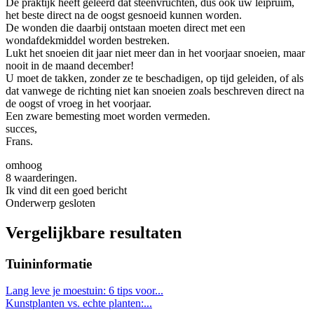
De praktijk heeft geleerd dat steenvruchten, dus ook uw leipruim,
het beste direct na de oogst gesnoeid kunnen worden.
De wonden die daarbij ontstaan moeten direct met een
wondafdekmiddel worden bestreken.
Lukt het snoeien dit jaar niet meer dan in het voorjaar snoeien, maar
nooit in de maand december!
U moet de takken, zonder ze te beschadigen, op tijd geleiden, of als
dat vanwege de richting niet kan snoeien zoals beschreven direct na
de oogst of vroeg in het voorjaar.
Een zware bemesting moet worden vermeden.
succes,
Frans.
omhoog
8 waarderingen.
Ik vind dit een goed bericht
Onderwerp gesloten
Vergelijkbare resultaten
Tuininformatie
Lang leve je moestuin: 6 tips voor...
Kunstplanten vs. echte planten:...