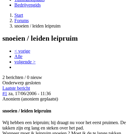
Bedrijvengids
Start
Forums
snoeien / leiden leipruim
snoeien / leiden leipruim
< vorige
Alle
volgende >
2 berichten / 0 nieuw
Onderwerp gesloten
Laatste bericht
#1
za, 17/06/2006 - 11:36
Anoniem (anoniem geplaatst)
snoeien / leiden leipruim
Wij hebben een leipruim; hij draagt nu voor het eerst pruimen. De
takken zijn erg lang en steken over het pad.
Wanneer moet ik leipruim snoeien ? Moet ik de te lange takken