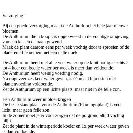
Verzorging :
Bij een goede verzorging maakt de Anthurium het hele jaar nieuwe
bloemen.
De Anthurium die u koopt, is opgekweekt in de vochtige omgeving
van een kas en daaraan gewend.
Maak de plant daarom eens per week vochtig door te sproeien of de
bladeren af te nemen met een natte doek.
De Anthurium heeft niet al te veel water op de kluit nodig: slechts 2
tot 4 keer een beetje water per week is meer dan voldoende.
De Anthurium heeft weinig voeding nodig.
Na ongeveer zes keer water geven, is éénmaal bijmesten met
plantenvoeding voldoende.
Zet de Anthurium op een lichte plaats, maar niet in de felle zon.
Een Anthurium weer in bloei krijgen
De beste standplaats voor de Anthurium (Flamingoplant) is veel
licht, maar geen felle zon.
In de zomer moet je er voor zorgen dat de potgrond altijd vochtig
blijft.
Zet de plant in de winterperiode koeler en 1x per week water geven
is dan voldoende.