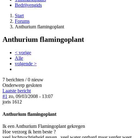
Bedrijvengids
Start
Forums
Anthurium flamingoplant
Anthurium flamingoplant
< vorige
Alle
volgende >
7 berichten / 0 nieuw
Onderwerp gesloten
Laatste bericht
#1
zo, 09/03/2008 - 13:07
joris 1612
Anthurium flamingoplant
Ik een Anthurium Flamingoplant gekregen
Hoe verzorg ik hem beste ?
veel luchtvochtigheid geven , veel water onthard,maar verder weet