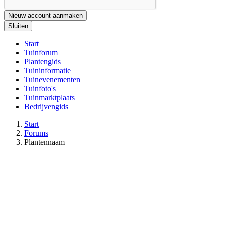
Nieuw account aanmaken
Sluiten
Start
Tuinforum
Plantengids
Tuininformatie
Tuinevenementen
Tuinfoto's
Tuinmarktplaats
Bedrijvengids
Start
Forums
Plantennaam