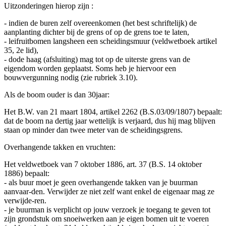
Uitzonderingen hierop zijn :
- indien de buren zelf overeenkomen (het best schriftelijk) de
aanplanting dichter bij de grens of op de grens toe te laten,
- leifruitbomen langsheen een scheidingsmuur (veldwetboek artikel
35, 2e lid),
- dode haag (afsluiting) mag tot op de uiterste grens van de
eigendom worden geplaatst. Soms heb je hiervoor een
bouwvergunning nodig (zie rubriek 3.10).
Als de boom ouder is dan 30jaar:
Het B.W. van 21 maart 1804, artikel 2262 (B.S.03/09/1807) bepaalt:
dat de boom na dertig jaar wettelijk is verjaard, dus hij mag blijven
staan op minder dan twee meter van de scheidingsgrens.
Overhangende takken en vruchten:
Het veldwetboek van 7 oktober 1886, art. 37 (B.S. 14 oktober
1886) bepaalt:
- als buur moet je geen overhangende takken van je buurman
aanvaar-den. Verwijder ze niet zelf want enkel de eigenaar mag ze
verwijde-ren.
- je buurman is verplicht op jouw verzoek je toegang te geven tot
zijn grondstuk om snoeiwerken aan je eigen bomen uit te voeren