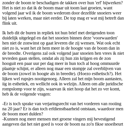
zonder de boom te beschadigen de takken over hun 'erf' bijwerken?
Het is niet zo dat ik de boom maar uit toom laat groeien, want
volgend jaar wil ik de boom wederom door dezelfde snoeiers weer
bij laten werken, maar niet eerder. De top mag er wat mij betreft dan
flink uit.
Ik heb dit de buren in repliek tot hun brief met dreigenden toon
duidelijk uitgelegd en dat het snoeien binnen deze 'voorwaarden'
hen niet de zonwinst op gaat leveren die zij wensen. Wat ook echt
niet zo is, want het zit hem meer in de hoogte van de boom dan in
de breedte. Overigens zal ook volgend jaar snoeien hen vrees ik niet
tevreden gaan stellen, omdat als zij hun zin krijgen en de zon
hooguit een paar uur per dag meer in hun toch al hoog ommuurde
plaatsje schijnt, er alleen nog maar een stompje zal overblijven van
de boom (zowel in hoogte als in breedte). (Hoezo esthetisch?). Het
lijken wel rupsjes nooitgenoeg. Alleen zal het mijn boom aantasten,
iig in esthetiek, en wellicht ook in welzijn. Alleen om alle juridische
rompslomp voor te zijn, waarvan ik niet hoop dat het zo ver komt,
heb ik de volgende vragen:
-Er is toch sprake van verjaringsrecht van het vorderen van rooiing
na 20 jaar? Er is dan toch erfdienstbaarheid ontstaan, waardoor men
de boom moet dulden?
-Kunnen nog meer mensen met groene vingers mij bevestigend
aangeven dat het niet goed is voor de boom na zo'n fikse snoeibeurt