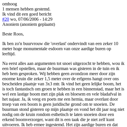
omhoog
1 mensen hebben gestemd.
Ik vind dit een goed bericht
#20
wo, 07/06/2006 - 14:29
Anoniem (anoniem geplaatst)
Beste Roos,
Ik ben zo'n buurvrouw die 'overlast' ondervindt van een zeker 10
meter hoge monumentale esdoorn van onze aardige buren op
leeftijd.
Na eerst alles aan argumenten tot snoei uitgezocht te hebben, wou ik
een brief opstellen, maar de buurman was gisteren in de tuin en ik
heb hem gesproken. Wij hebben geen avondzon meer door zijn
enorme kruin die zeker 1,5 meter over de erfgrens hangt over ons
bescheiden plaatsje van 3x3 mtr. Ik vind het geen lelijke boom, het
is toch fantastisch om groen te hebben in een binnenstad, maar het is
wel een lastige boom met zijn plak en bloesem en vele bladafval in
het najaar. Ja, ik veeg en poets me een hernia, maar overlast door
troep van een boom is geen juridische grond om te snoeien. De
buurman stond gisteren op mijn plaatsje en vond het dit jaar nog niet
nodig om de kruin rondom esthetisch te laten snoeien door een
erkend boomverzorger, want dit is een taak die je niet zelf kunt
uitvoeren. Ik heb ermee ingestemd. Het zijn aardige buren en dat