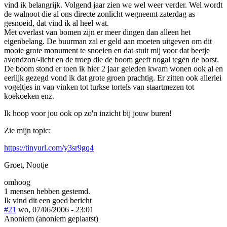
vind ik belangrijk. Volgend jaar zien we wel weer verder. Wel wordt
de walnoot die al ons directe zonlicht wegneemt zaterdag as
gesnoeid, dat vind ik al heel wat.
Met overlast van bomen zijn er meer dingen dan alleen het
eigenbelang. De buurman zal er geld aan moeten uitgeven om dit
mooie grote monument te snoeien en dat stuit mij voor dat beetje
avondzon/-licht en de troep die de boom geeft nogal tegen de borst.
De boom stond er toen ik hier 2 jaar geleden kwam wonen ook al en
eerlijk gezegd vond ik dat grote groen prachtig. Er zitten ook allerlei
vogeltjes in van vinken tot turkse tortels van staartmezen tot
koekoeken enz.
Ik hoop voor jou ook op zo'n inzicht bij jouw buren!
Zie mijn topic:
https://tinyurl.com/y3sr9gq4
Groet, Nootje
omhoog
1 mensen hebben gestemd.
Ik vind dit een goed bericht
#21
wo, 07/06/2006 - 23:01
Anoniem (anoniem geplaatst)