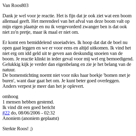
Van Roos803
Dank je wel voor je reactie. Het is fijn dat je ook ziet wat een boom
allemaal geeft. Het merendeel van het afval van deze boom valt op
mijn eigen plaatsje en nu ik vergevorderd zwanger ben is dat ook
niet zo'n pretje, maar ik maal er niet om.
Er komt een bemiddelend snoeiadvies. Ik hoop dat dat de boel nu
open gaat leggen en we er voor eens en altijd uitkomen. Ik vind het
niet erg om idd geld uit te geven aan deskundig snoeien van de
boom. Je reactie klinkt in ieder geval voor mij wel erg bemoedigend.
Gelukkig kijk je verder dan eigenbelang en zie je het belang van de
natuur.
De bomenstichting noemt niet voor niks haar boekje 'bomen met je
buren', want daar gaat het om. Je kunt beter goed overleggen.
Anders verpest je meer dan het je oplevert.
omhoog
1 mensen hebben gestemd.
Ik vind dit een goed bericht
#22
do, 08/06/2006 - 02:32
Anoniem (anoniem geplaatst)
Sterkte Roos! ;)