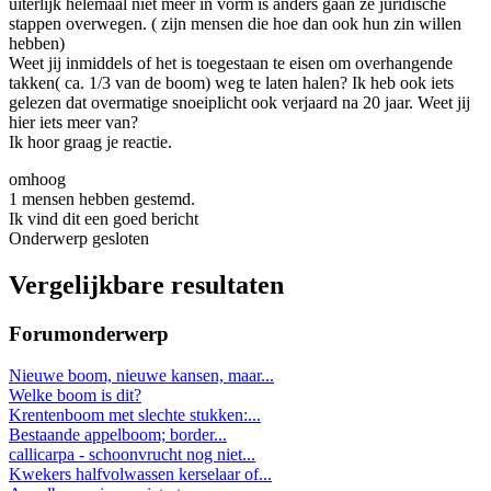
uiterlijk helemaal niet meer in vorm is anders gaan ze juridische
stappen overwegen. ( zijn mensen die hoe dan ook hun zin willen
hebben)
Weet jij inmiddels of het is toegestaan te eisen om overhangende
takken( ca. 1/3 van de boom) weg te laten halen? Ik heb ook iets
gelezen dat overmatige snoeiplicht ook verjaard na 20 jaar. Weet jij
hier iets meer van?
Ik hoor graag je reactie.
omhoog
1 mensen hebben gestemd.
Ik vind dit een goed bericht
Onderwerp gesloten
Vergelijkbare resultaten
Forumonderwerp
Nieuwe boom, nieuwe kansen, maar...
Welke boom is dit?
Krentenboom met slechte stukken:...
Bestaande appelboom; border...
callicarpa - schoonvrucht nog niet...
Kwekers halfvolwassen kerselaar of...