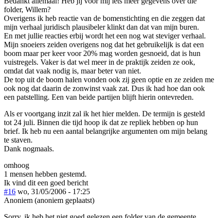
Bedankt allemaal! Heb jij voor mij iets meer gegevens over die
folder, Willem?
Overigens ik heb reactie van de bomenstichting en die zeggen dat
mijn verhaal juridisch plausibeler klinkt dan dat van mijn buren.
En met jullie reacties erbij wordt het een nog wat steviger verhaal.
Mijn snoeiers zeiden overigens nog dat het gebruikelijk is dat een
boom maar per keer voor 20% mag worden gesnoeid, dat is hun
vuistregels. Vaker is dat wel meer in de praktijk zeiden ze ook,
omdat dat vaak nodig is, maar beter van niet.
De top uit de boom halen vonden ook zij geen optie en ze zeiden me
ook nog dat daarin de zonwinst vaak zat. Dus ik had hoe dan ook
een patstelling. Een van beide partijen blijft hierin ontevreden.
Als er voortgang inzit zal ik het hier melden. De termijn is gesteld
tot 24 juli. Binnen die tijd hoop ik dat ze repliek hebben op hun
brief. Ik heb nu een aantal belangrijke argumenten om mijn belang
te staven.
Dank nogmaals.
omhoog
1 mensen hebben gestemd.
Ik vind dit een goed bericht
#16
wo, 31/05/2006 - 17:25
Anoniem (anoniem geplaatst)
Sorry, ik heb het niet goed gelezen een folder van de gemeente