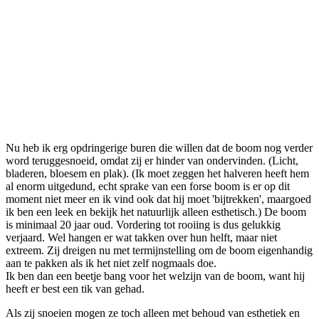
Nu heb ik erg opdringerige buren die willen dat de boom nog verder
word teruggesnoeid, omdat zij er hinder van ondervinden. (Licht,
bladeren, bloesem en plak). (Ik moet zeggen het halveren heeft hem
al enorm uitgedund, echt sprake van een forse boom is er op dit
moment niet meer en ik vind ook dat hij moet 'bijtrekken', maargoed
ik ben een leek en bekijk het natuurlijk alleen esthetisch.) De boom
is minimaal 20 jaar oud. Vordering tot rooiing is dus gelukkig
verjaard. Wel hangen er wat takken over hun helft, maar niet
extreem. Zij dreigen nu met termijnstelling om de boom eigenhandig
aan te pakken als ik het niet zelf nogmaals doe.
Ik ben dan een beetje bang voor het welzijn van de boom, want hij
heeft er best een tik van gehad.
Als zij snoeien mogen ze toch alleen met behoud van esthetiek en