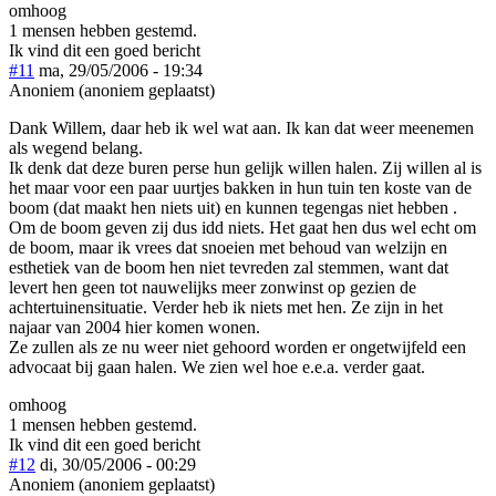
omhoog
1 mensen hebben gestemd.
Ik vind dit een goed bericht
#11
ma, 29/05/2006 - 19:34
Anoniem (anoniem geplaatst)
Dank Willem, daar heb ik wel wat aan. Ik kan dat weer meenemen
als wegend belang.
Ik denk dat deze buren perse hun gelijk willen halen. Zij willen al is
het maar voor een paar uurtjes bakken in hun tuin ten koste van de
boom (dat maakt hen niets uit) en kunnen tegengas niet hebben .
Om de boom geven zij dus idd niets. Het gaat hen dus wel echt om
de boom, maar ik vrees dat snoeien met behoud van welzijn en
esthetiek van de boom hen niet tevreden zal stemmen, want dat
levert hen geen tot nauwelijks meer zonwinst op gezien de
achtertuinensituatie. Verder heb ik niets met hen. Ze zijn in het
najaar van 2004 hier komen wonen.
Ze zullen als ze nu weer niet gehoord worden er ongetwijfeld een
advocaat bij gaan halen. We zien wel hoe e.e.a. verder gaat.
omhoog
1 mensen hebben gestemd.
Ik vind dit een goed bericht
#12
di, 30/05/2006 - 00:29
Anoniem (anoniem geplaatst)