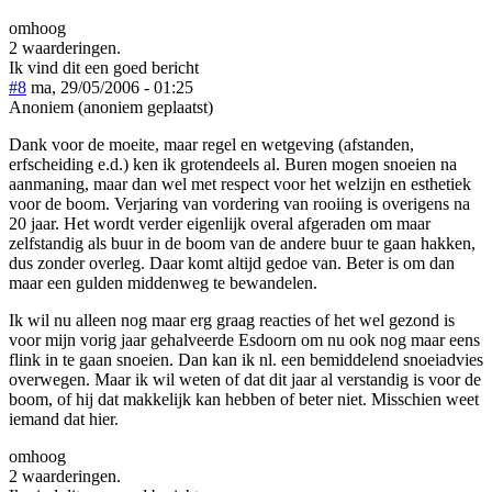
omhoog
2 waarderingen.
Ik vind dit een goed bericht
#8
ma, 29/05/2006 - 01:25
Anoniem (anoniem geplaatst)
Dank voor de moeite, maar regel en wetgeving (afstanden,
erfscheiding e.d.) ken ik grotendeels al. Buren mogen snoeien na
aanmaning, maar dan wel met respect voor het welzijn en esthetiek
voor de boom. Verjaring van vordering van rooiing is overigens na
20 jaar. Het wordt verder eigenlijk overal afgeraden om maar
zelfstandig als buur in de boom van de andere buur te gaan hakken,
dus zonder overleg. Daar komt altijd gedoe van. Beter is om dan
maar een gulden middenweg te bewandelen.
Ik wil nu alleen nog maar erg graag reacties of het wel gezond is
voor mijn vorig jaar gehalveerde Esdoorn om nu ook nog maar eens
flink in te gaan snoeien. Dan kan ik nl. een bemiddelend snoeiadvies
overwegen. Maar ik wil weten of dat dit jaar al verstandig is voor de
boom, of hij dat makkelijk kan hebben of beter niet. Misschien weet
iemand dat hier.
omhoog
2 waarderingen.