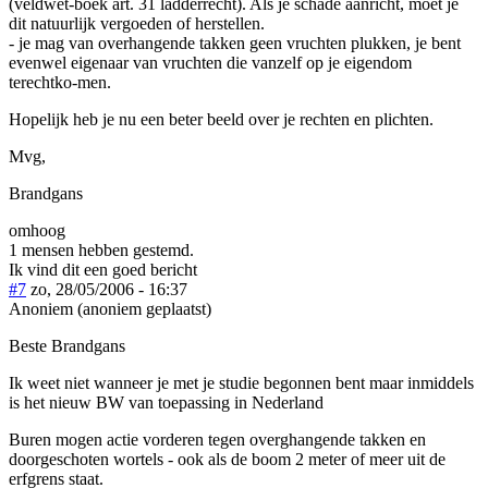
(veldwet-boek art. 31 ladderrecht). Als je schade aanricht, moet je
dit natuurlijk vergoeden of herstellen.
- je mag van overhangende takken geen vruchten plukken, je bent
evenwel eigenaar van vruchten die vanzelf op je eigendom
terechtko-men.
Hopelijk heb je nu een beter beeld over je rechten en plichten.
Mvg,
Brandgans
omhoog
1 mensen hebben gestemd.
Ik vind dit een goed bericht
#7
zo, 28/05/2006 - 16:37
Anoniem (anoniem geplaatst)
Beste Brandgans
Ik weet niet wanneer je met je studie begonnen bent maar inmiddels
is het nieuw BW van toepassing in Nederland
Buren mogen actie vorderen tegen overghangende takken en
doorgeschoten wortels - ook als de boom 2 meter of meer uit de
erfgrens staat.