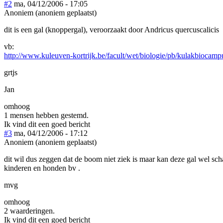
#2
ma, 04/12/2006 - 17:05
Anoniem (anoniem geplaatst)
dit is een gal (knoppergal), veroorzaakt door Andricus quercuscalicis
vb:
http://www.kuleuven-kortrijk.be/facult/wet/biologie/pb/kulakbiocam
grtjs
Jan
omhoog
1 mensen hebben gestemd.
Ik vind dit een goed bericht
#3
ma, 04/12/2006 - 17:12
Anoniem (anoniem geplaatst)
dit wil dus zeggen dat de boom niet ziek is maar kan deze gal wel sc
kinderen en honden bv .
mvg
omhoog
2 waarderingen.
Ik vind dit een goed bericht