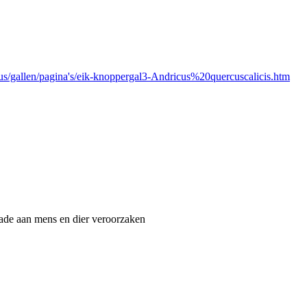
pus/gallen/pagina's/eik-knoppergal3-Andricus%20quercuscalicis.htm
hade aan mens en dier veroorzaken