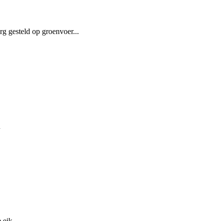
rg gesteld op groenvoer...
n
 eik.