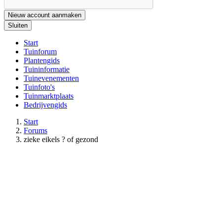
Nieuw account aanmaken
Sluiten
Start
Tuinforum
Plantengids
Tuininformatie
Tuinevenementen
Tuinfoto's
Tuinmarktplaats
Bedrijvengids
Start
Forums
zieke eikels ? of gezond