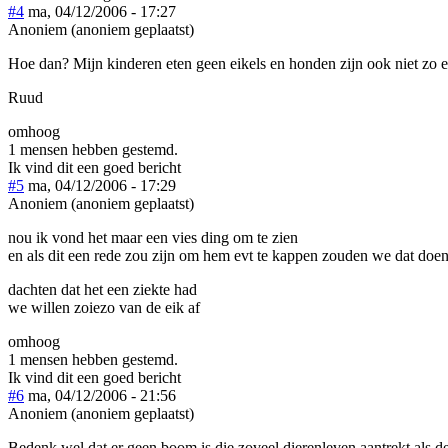
#4
ma, 04/12/2006 - 17:27
Anoniem (anoniem geplaatst)
Hoe dan? Mijn kinderen eten geen eikels en honden zijn ook niet zo e
Ruud
omhoog
1 mensen hebben gestemd.
Ik vind dit een goed bericht
#5
ma, 04/12/2006 - 17:29
Anoniem (anoniem geplaatst)
nou ik vond het maar een vies ding om te zien
en als dit een rede zou zijn om hem evt te kappen zouden we dat doe
dachten dat het een ziekte had
we willen zoiezo van de eik af
omhoog
1 mensen hebben gestemd.
Ik vind dit een goed bericht
#6
ma, 04/12/2006 - 21:56
Anoniem (anoniem geplaatst)
Bedenk wel dat er geen boom is die zoveel dierenleven aantrekt als de