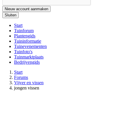
Nieuw account aanmaken
Sluiten
Start
Tuinforum
Plantengids
Tuininformatie
Tuinevenementen
Tuinfoto's
Tuinmarktplaats
Bedrijvengids
Start
Forums
Vijver en vissen
jongen vissen