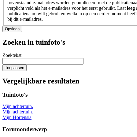
bovenstaand e-mailadres worden gepubliceerd met de publicatienaa
verplicht veld als het e-mailadres voor het eerst gebruikt. Laat
leeg
a
publicatienaam wilt gebruiken welke u op een eerder moment heeft
bij dit e-mailadres.
Heeft
Opslaan
u
een
Zoeken in tuinfoto's
tuin?
Zoektekst
Toepassen
Vergelijkbare resultaten
Tuinfoto's
Mijn achtertuin.
Mijn achtertuin.
Mijn Hortensia
Forumonderwerp