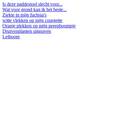
Is deze paddestoel slecht voor...
Wat voor grond kan ik het beste...
Ziekte in mijn fuchsia's
witte vlekken op mijn courgette
Oranje plekken op mijn perenboompje
Druivenplanten uitgraven
Leiboom