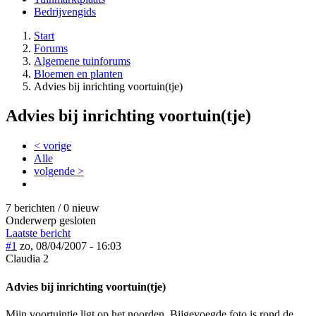
Bedrijvengids
Start
Forums
Algemene tuinforums
Bloemen en planten
Advies bij inrichting voortuin(tje)
Advies bij inrichting voortuin(tje)
< vorige
Alle
volgende >
7 berichten / 0 nieuw
Onderwerp gesloten
Laatste bericht
#1
zo, 08/04/2007 - 16:03
Claudia 2
Advies bij inrichting voortuin(tje)
Mijn voortuintje ligt op het noorden. Bijgevoegde foto is rond de