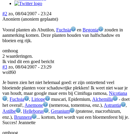
#2
zo, 08/04/2007 - 23:24
Anoniem (anoniem geplaatst)
Vooral planten als Abutilon,
Fuchsia
en
Begonia
zouden in
aanmerking komen. Deze planten houden van halfschaduw en
bloeien erg rijk.
omhoog
2 waarderingen.
Ik vind dit een goed bericht
#3
zo, 08/04/2007 - 23:29
wolf60
Je buren zien het niet helemaal goed: er zijn ontzettend veel
bloeiende planten voor schaduwrijke plekken! Ik weet niet waar je
van houdt, maar google maar eens bij Cimifuga ramosa,
Nicotiana
,
Fuchsia
,
Liriope
muscari, Epidemium,
Alchemilla
- doet
het overal!,
Anemone
(nemerosa, tomentosa, enz.),
Astrantia
,
Astilbe
,
Helleborus
,
Geranium
(pratense, macrorhizum,
enz.),
Brunnera
... kortom, het wordt vast een bloemenfeest bij je.
Succes! Jeannette
omhoog