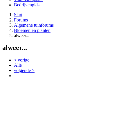
Bedrijvengids
Start
Forums
Algemene tuinforums
Bloemen en planten
alweer...
alweer...
< vorige
Alle
volgende >