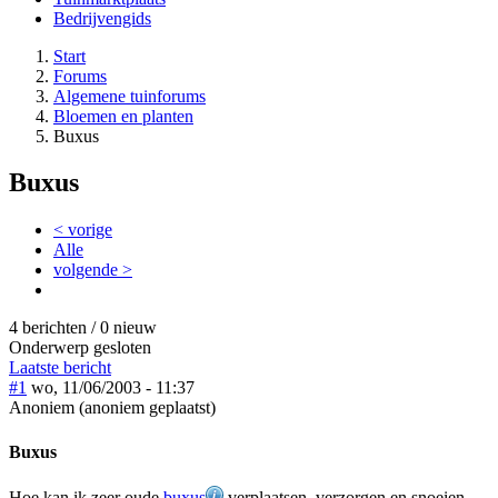
Bedrijvengids
Start
Forums
Algemene tuinforums
Bloemen en planten
Buxus
Buxus
< vorige
Alle
volgende >
4 berichten / 0 nieuw
Onderwerp gesloten
Laatste bericht
#1
wo, 11/06/2003 - 11:37
Anoniem (anoniem geplaatst)
Buxus
Hoe kan ik zeer oude
buxus
verplaatsen, verzorgen en snoeien