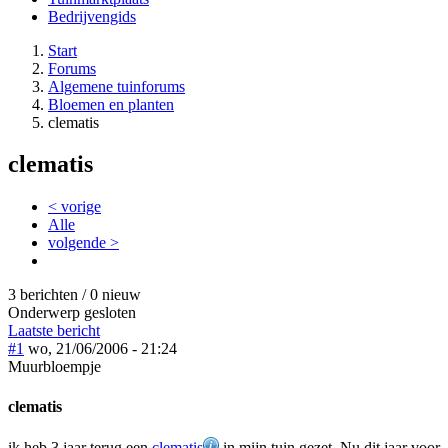
Bedrijvengids
Start
Forums
Algemene tuinforums
Bloemen en planten
clematis
clematis
< vorige
Alle
volgende >
3 berichten / 0 nieuw
Onderwerp gesloten
Laatste bericht
#1
wo, 21/06/2006 - 21:24
Muurbloempje
clematis
ik heb 3 jaar terug een
clematis
in mijn tuin gezet .Nu dit jaar voor