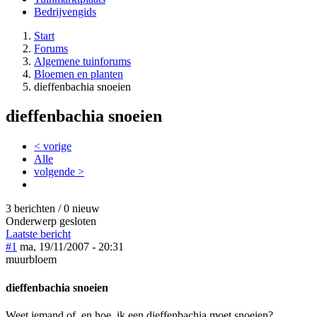
Bedrijvengids
Start
Forums
Algemene tuinforums
Bloemen en planten
dieffenbachia snoeien
dieffenbachia snoeien
< vorige
Alle
volgende >
3 berichten / 0 nieuw
Onderwerp gesloten
Laatste bericht
#1
ma, 19/11/2007 - 20:31
muurbloem
dieffenbachia snoeien
Weet iemand of, en hoe, ik een dieffenbachia moet snoeien?