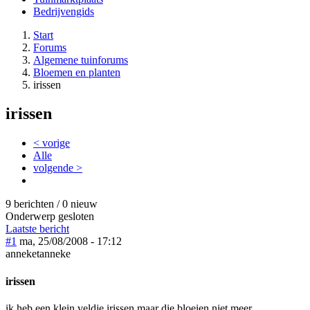
Bedrijvengids
Start
Forums
Algemene tuinforums
Bloemen en planten
irissen
irissen
< vorige
Alle
volgende >
9 berichten / 0 nieuw
Onderwerp gesloten
Laatste bericht
#1
ma, 25/08/2008 - 17:12
anneketanneke
irissen
ik heb een klein veldje irissen maar die bloeien niet meer.