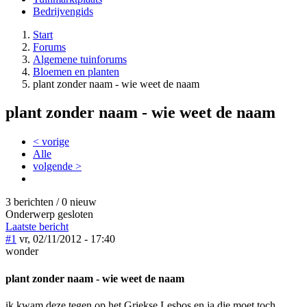
Bedrijvengids
Start
Forums
Algemene tuinforums
Bloemen en planten
plant zonder naam - wie weet de naam
plant zonder naam - wie weet de naam
< vorige
Alle
volgende >
3 berichten / 0 nieuw
Onderwerp gesloten
Laatste bericht
#1
vr, 02/11/2012 - 17:40
wonder
plant zonder naam - wie weet de naam
ik kwam deze tegen op het Griekse Lesbos en ja die moet toch