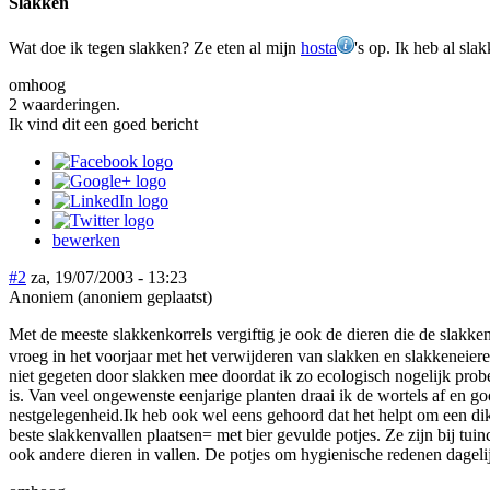
Slakken
Wat doe ik tegen slakken? Ze eten al mijn
hosta
's op. Ik heb al sla
omhoog
2 waarderingen.
Ik vind dit een goed bericht
bewerken
#2
za, 19/07/2003 - 13:23
Anoniem (anoniem geplaatst)
Met de meeste slakkenkorrels vergiftig je ook de dieren die de slakk
vroeg in het voorjaar met het verwijderen van slakken en slakkeneie
niet gegeten door slakken mee doordat ik zo ecologisch nogelijk probee
is. Van veel ongewenste eenjarige planten draai ik de wortels af en g
nestgelegenheid.Ik heb ook wel eens gehoord dat het helpt om een di
beste slakkenvallen plaatsen= met bier gevulde potjes. Ze zijn bij tuin
ook andere dieren in vallen. De potjes om hygienische redenen dagel