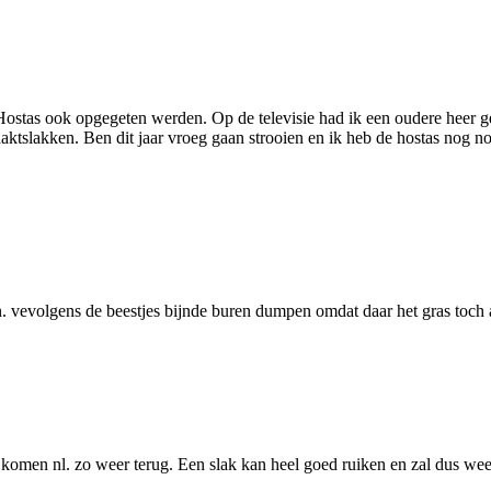
Hostas ook opgegeten werden. Op de televisie had ik een oudere heer gezi
aaktslakken. Ben dit jaar vroeg gaan strooien en ik heb de hostas nog n
n. vevolgens de beestjes bijnde buren dumpen omdat daar het gras toch a
 komen nl. zo weer terug. Een slak kan heel goed ruiken en zal dus weer