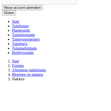
Nieuw account aanmaken
Sluiten
Start
Tuinforum
Plantengids
Tuininformatie
Tuinevenementen
Tuinfoto's
Tuinmarktplaats
Bedrijvengids
Start
Forums
Algemene tuinforums
Bloemen en planten
Slakken