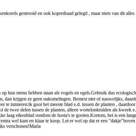
kkenkorels gestrooid en ook koperdraad gelegd , maar niets van dit alles
en op hun menu hebben staan als vogels en egels.Gebruik dus ecologisch 
ren, dan krijgen ze geen nakomelingen. Bemest niet of nauwelijks, daar
r te tuinieren:ik gooi het meeste blad e.d. tussen de planten , daardoo
ooi de twee delen tussen de planten, alleen wortelonkruiden als kweek e.
kke laag eikenblad rondom de hosta's te gooien.Kortom, het is een lang
centra wel kant en klaar te koop. Let er wel op dat er een "dakje"boven 
ijks verschonen!Maria