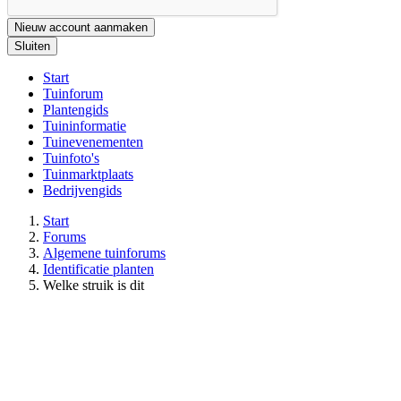
Nieuw account aanmaken
Sluiten
Start
Tuinforum
Plantengids
Tuininformatie
Tuinevenementen
Tuinfoto's
Tuinmarktplaats
Bedrijvengids
Start
Forums
Algemene tuinforums
Identificatie planten
Welke struik is dit