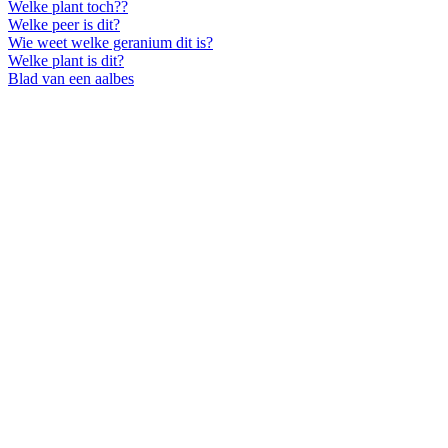
Welke plant toch??
Welke peer is dit?
Wie weet welke geranium dit is?
Welke plant is dit?
Blad van een aalbes