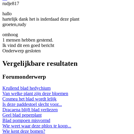
rudje817
hallo
hartelijk dank het is inderdaad deze plant
groeten,rudy
omhoog
1 mensen hebben gestemd.
Ik vind dit een goed bericht
Onderwerp gesloten
Vergelijkbare resultaten
Forumonderwerp
Krullend blad hedychium
Van welke plant zijn deze bloemen
Cosmea het blad wordt lelijk
Is deze paddestoel slecht voor...
Dracaena blijft blad verliezen
Geel blad peperplant
Blad pompoen misvormd
Wie weet waar deze phlox te koop...
Wie kent deze bomen?