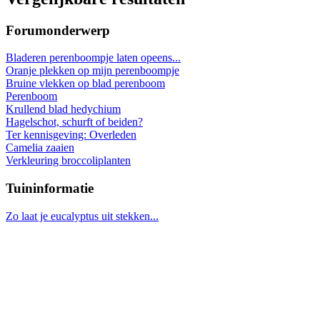
Forumonderwerp
Bladeren perenboompje laten opeens...
Oranje plekken op mijn perenboompje
Bruine vlekken op blad perenboom
Perenboom
Krullend blad hedychium
Hagelschot, schurft of beiden?
Ter kennisgeving: Overleden
Camelia zaaien
Verkleuring broccoliplanten
Tuininformatie
Zo laat je eucalyptus uit stekken...