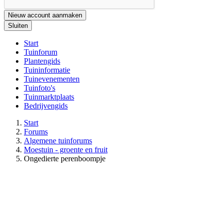
Nieuw account aanmaken
Sluiten
Start
Tuinforum
Plantengids
Tuininformatie
Tuinevenementen
Tuinfoto's
Tuinmarktplaats
Bedrijvengids
Start
Forums
Algemene tuinforums
Moestuin - groente en fruit
Ongedierte perenboompje