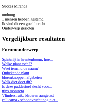
Succes Miranda
omhoog
1 mensen hebben gestemd.
Ik vind dit een goed bericht
Onderwerp gesloten
Vergelijkbare resultaten
Forumonderwerp
Spintmijt in krentenboom, hoe...
Welke plant toch??
Weet iemand de naam?
Onbekende plant
bloemknoppen afgebeten
Welk dier doet dit?
Is deze paddestoel slecht voor...
trips monstera
Vlinderstruik: bladeren aangetast
callicarpa - schoonvrucht nog niet...