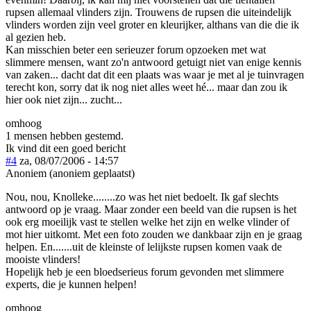
rupsen allemaal vlinders zijn. Trouwens de rupsen die uiteindelijk
vlinders worden zijn veel groter en kleurijker, althans van die die ik
al gezien heb.
Kan misschien beter een serieuzer forum opzoeken met wat
slimmere mensen, want zo'n antwoord getuigt niet van enige kennis
van zaken... dacht dat dit een plaats was waar je met al je tuinvragen
terecht kon, sorry dat ik nog niet alles weet hé... maar dan zou ik
hier ook niet zijn... zucht...
omhoog
1 mensen hebben gestemd.
Ik vind dit een goed bericht
#4
za, 08/07/2006 - 14:57
Anoniem (anoniem geplaatst)
Nou, nou, Knolleke........zo was het niet bedoelt. Ik gaf slechts
antwoord op je vraag. Maar zonder een beeld van die rupsen is het
ook erg moeilijk vast te stellen welke het zijn en welke vlinder of
mot hier uitkomt. Met een foto zouden we dankbaar zijn en je graag
helpen. En.......uit de kleinste of lelijkste rupsen komen vaak de
mooiste vlinders!
Hopelijk heb je een bloedserieus forum gevonden met slimmere
experts, die je kunnen helpen!
omhoog