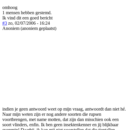
omhoog
1 mensen hebben gestemd.
Ik vind dit een goed bericht
#3
zo, 02/07/2006 - 16:24
Anoniem (anoniem geplaatst)
indien je geen antwoord weet op mijn vraag, antwoordt dan niet hé.
Naar mijn weten zijn er nog andere soorten die rupsen
voortbrengen, met name motten, dat zijn dan misschien ook een
soort vlinders, enfin. Ik ben geen insektenkenner en jij blijkbaar
evenmin! Daarbij, ik kan mij niet voorstellen dat die tientallen