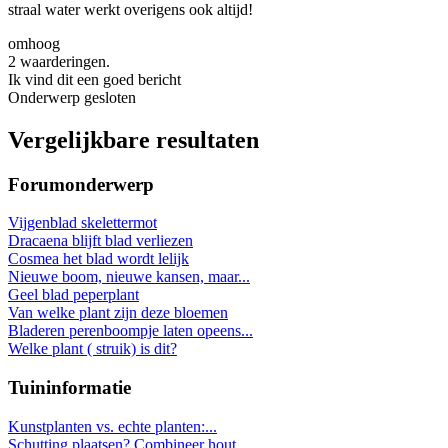
straal water werkt overigens ook altijd!
omhoog
2 waarderingen.
Ik vind dit een goed bericht
Onderwerp gesloten
Vergelijkbare resultaten
Forumonderwerp
Vijgenblad skelettermot
Dracaena blijft blad verliezen
Cosmea het blad wordt lelijk
Nieuwe boom, nieuwe kansen, maar...
Geel blad peperplant
Van welke plant zijn deze bloemen
Bladeren perenboompje laten opeens...
Welke plant ( struik) is dit?
Tuininformatie
Kunstplanten vs. echte planten:...
Schutting plaatsen? Combineer hout...