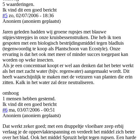
5 waarderingen.
Ik vind dit een goed bericht
#5
zo, 02/07/2006 - 18:36
Anoniem (anoniem geplaatst)
Jaren geleden hadden wij groene rupsjes met blauwe
stipjes/streepjes in onze kruisbessenstruiken. Die heb ik toen
gespoten met een biologisch bestrijdingsmiddel tegen bladluis
(tegenwoordig te koop als Plantschoon van Ecostyle). Onze
ervaring is dat het ook met meer of minder succes toegepast kan
worden op weke insecten.
Als je een concentraat koopt er wel aan denken dat het beter werkt
als het met zacht water (bijv. regenwater) aangemaakt wordt. Dit
heeft waarschijnlijk te maken met de vetzuren van planten die erin
zitten. Kalk in het water zal deze neutraliseren.
omhoog
1 mensen hebben gestemd.
Ik vind dit een goed bericht
#6
ma, 03/07/2006 - 00:51
Anoniem (anoniem geplaatst)
Dat werkt zeker goed; met een druppeltje vloeibare zeep erbij
verlaag je de oppervlaktespanning en verdeelt het middel zich beter
over het blad. Ook het middel Spruzit helpt tegen rupsen. Een harde