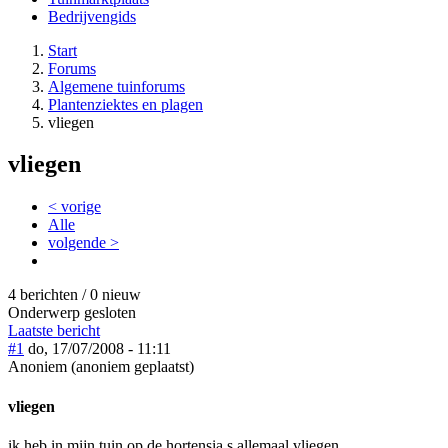
Bedrijvengids
Start
Forums
Algemene tuinforums
Plantenziektes en plagen
vliegen
vliegen
< vorige
Alle
volgende >
4 berichten / 0 nieuw
Onderwerp gesloten
Laatste bericht
#1
do, 17/07/2008 - 11:11
Anoniem (anoniem geplaatst)
vliegen
ik heb in mijn tuin op de hortensia,s allemaal vliegen