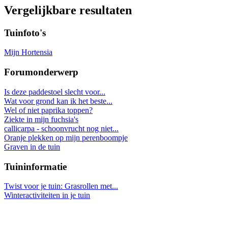
Vergelijkbare resultaten
Tuinfoto's
Mijn Hortensia
Forumonderwerp
Is deze paddestoel slecht voor...
Wat voor grond kan ik het beste...
Wel of niet paprika toppen?
Ziekte in mijn fuchsia's
callicarpa - schoonvrucht nog niet...
Oranje plekken op mijn perenboompje
Graven in de tuin
Tuininformatie
Twist voor je tuin: Grasrollen met...
Winteractiviteiten in je tuin