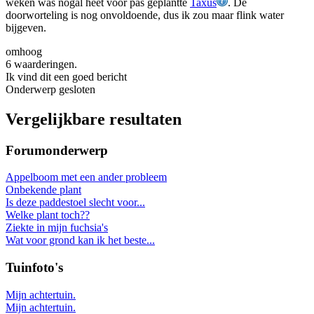
weken was nogal heet voor pas geplantte
Taxus
. De
doorworteling is nog onvoldoende, dus ik zou maar flink water
bijgeven.
omhoog
6 waarderingen.
Ik vind dit een goed bericht
Onderwerp gesloten
Vergelijkbare resultaten
Forumonderwerp
Appelboom met een ander probleem
Onbekende plant
Is deze paddestoel slecht voor...
Welke plant toch??
Ziekte in mijn fuchsia's
Wat voor grond kan ik het beste...
Tuinfoto's
Mijn achtertuin.
Mijn achtertuin.