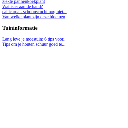
ziekte pannenkoekplant
Wat is er aan de hand?
callicarpa - schoonvrucht nog niet...
Van welke plant zijn deze bloemen
Tuininformatie
Lang leve je moestuin: 6 tips voor...
Tips om je houten schuur goed te...