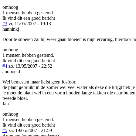
omhoog
1 mensen hebben gestemd.
Ik vind dit een goed bericht
#3
vr, 11/05/2007 - 19:13
hanninkj
Door te snoeien zal hij weer gaan bloeien is mijn ervaring, hierdoor h
omhoog
1 mensen hebben gestemd.
Ik vind dit een goed bericht
#4
zo, 13/05/2007 - 22:52
anopoeld
Wel bemesten maar liefst geen fosfoor.
de plant gebruikt in de zomer wel veel water als deze die krijgt heb je
je moet de plant wel in een vorm houden.lange takken die naar buiten s
tweede bloei.
Jan
omhoog
1 mensen hebben gestemd.
Ik vind dit een goed bericht
#5
za, 19/05/2007 - 21:59
Anoniem (anoniem geplaatst)