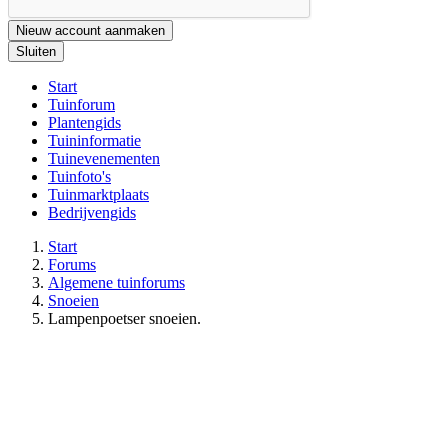
Nieuw account aanmaken
Sluiten
Start
Tuinforum
Plantengids
Tuininformatie
Tuinevenementen
Tuinfoto's
Tuinmarktplaats
Bedrijvengids
Start
Forums
Algemene tuinforums
Snoeien
Lampenpoetser snoeien.