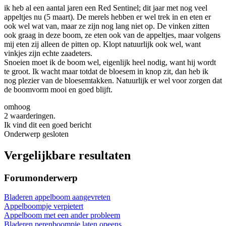
ik heb al een aantal jaren een Red Sentinel; dit jaar met nog veel
appeltjes nu (5 maart). De merels hebben er wel trek in en eten er
ook wel wat van, maar ze zijn nog lang niet op. De vinken zitten
ook graag in deze boom, ze eten ook van de appeltjes, maar volgens
mij eten zij alleen de pitten op. Klopt natuurlijk ook wel, want
vinkjes zijn echte zaadeters.
Snoeien moet ik de boom wel, eigenlijk heel nodig, want hij wordt
te groot. Ik wacht maar totdat de bloesem in knop zit, dan heb ik
nog plezier van de bloesemtakken. Natuurlijk er wel voor zorgen dat
de boomvorm mooi en goed blijft.
omhoog
2 waarderingen.
Ik vind dit een goed bericht
Onderwerp gesloten
Vergelijkbare resultaten
Forumonderwerp
Bladeren appelboom aangevreten
Appelboompje verpietert
Appelboom met een ander probleem
Bladeren perenboompje laten opeens...