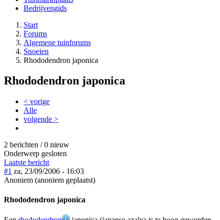
Bedrijvengids
Start
Forums
Algemene tuinforums
Snoeien
Rhododendron japonica
Rhododendron japonica
< vorige
Alle
volgende >
2 berichten / 0 nieuw
Onderwerp gesloten
Laatste bericht
#1
za, 23/09/2006 - 16:03
Anoniem (anoniem geplaatst)
Rhododendron japonica
Een
rhododendron
japonica (japanse azalea is te hoog geworden.