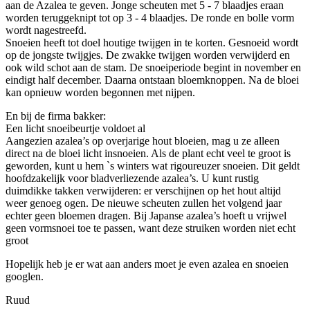
aan de Azalea te geven. Jonge scheuten met 5 - 7 blaadjes eraan
worden teruggeknipt tot op 3 - 4 blaadjes. De ronde en bolle vorm
wordt nagestreefd.
Snoeien heeft tot doel houtige twijgen in te korten. Gesnoeid wordt
op de jongste twijgjes. De zwakke twijgen worden verwijderd en
ook wild schot aan de stam. De snoeiperiode begint in november en
eindigt half december. Daarna ontstaan bloemknoppen. Na de bloei
kan opnieuw worden begonnen met nijpen.
En bij de firma bakker:
Een licht snoeibeurtje voldoet al
Aangezien azalea’s op overjarige hout bloeien, mag u ze alleen
direct na de bloei licht insnoeien. Als de plant echt veel te groot is
geworden, kunt u hem `s winters wat rigoureuzer snoeien. Dit geldt
hoofdzakelijk voor bladverliezende azalea’s. U kunt rustig
duimdikke takken verwijderen: er verschijnen op het hout altijd
weer genoeg ogen. De nieuwe scheuten zullen het volgend jaar
echter geen bloemen dragen. Bij Japanse azalea’s hoeft u vrijwel
geen vormsnoei toe te passen, want deze struiken worden niet echt
groot
Hopelijk heb je er wat aan anders moet je even azalea en snoeien
googlen.
Ruud