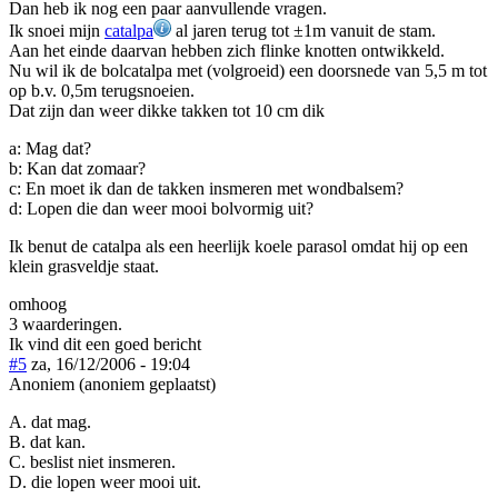
Dan heb ik nog een paar aanvullende vragen.
Ik snoei mijn
catalpa
al jaren terug tot ±1m vanuit de stam.
Aan het einde daarvan hebben zich flinke knotten ontwikkeld.
Nu wil ik de bolcatalpa met (volgroeid) een doorsnede van 5,5 m tot
op b.v. 0,5m terugsnoeien.
Dat zijn dan weer dikke takken tot 10 cm dik
a: Mag dat?
b: Kan dat zomaar?
c: En moet ik dan de takken insmeren met wondbalsem?
d: Lopen die dan weer mooi bolvormig uit?
Ik benut de catalpa als een heerlijk koele parasol omdat hij op een
klein grasveldje staat.
omhoog
3 waarderingen.
Ik vind dit een goed bericht
#5
za, 16/12/2006 - 19:04
Anoniem (anoniem geplaatst)
A. dat mag.
B. dat kan.
C. beslist niet insmeren.
D. die lopen weer mooi uit.