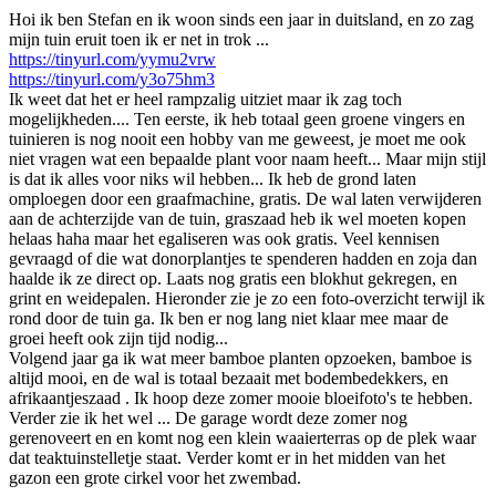
Hoi ik ben Stefan en ik woon sinds een jaar in duitsland, en zo zag
mijn tuin eruit toen ik er net in trok ...
https://tinyurl.com/yymu2vrw
https://tinyurl.com/y3o75hm3
Ik weet dat het er heel rampzalig uitziet maar ik zag toch
mogelijkheden.... Ten eerste, ik heb totaal geen groene vingers en
tuinieren is nog nooit een hobby van me geweest, je moet me ook
niet vragen wat een bepaalde plant voor naam heeft... Maar mijn stijl
is dat ik alles voor niks wil hebben... Ik heb de grond laten
omploegen door een graafmachine, gratis. De wal laten verwijderen
aan de achterzijde van de tuin, graszaad heb ik wel moeten kopen
helaas haha maar het egaliseren was ook gratis. Veel kennisen
gevraagd of die wat donorplantjes te spenderen hadden en zoja dan
haalde ik ze direct op. Laats nog gratis een blokhut gekregen, en
grint en weidepalen. Hieronder zie je zo een foto-overzicht terwijl ik
rond door de tuin ga. Ik ben er nog lang niet klaar mee maar de
groei heeft ook zijn tijd nodig...
Volgend jaar ga ik wat meer bamboe planten opzoeken, bamboe is
altijd mooi, en de wal is totaal bezaait met bodembedekkers, en
afrikaantjeszaad . Ik hoop deze zomer mooie bloeifoto's te hebben.
Verder zie ik het wel ... De garage wordt deze zomer nog
gerenoveert en en komt nog een klein waaierterras op de plek waar
dat teaktuinstelletje staat. Verder komt er in het midden van het
gazon een grote cirkel voor het zwembad.