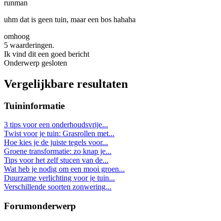
runman
uhm dat is geen tuin, maar een bos hahaha
omhoog
5 waarderingen.
Ik vind dit een goed bericht
Onderwerp gesloten
Vergelijkbare resultaten
Tuininformatie
3 tips voor een onderhoudsvrije...
Twist voor je tuin: Grasrollen met...
Hoe kies je de juiste tegels voor...
Groene transformatie: zo knap je...
Tips voor het zelf stucen van de...
Wat heb je nodig om een mooi groen...
Duurzame verlichting voor je tuin...
Verschillende soorten zonwering...
Forumonderwerp