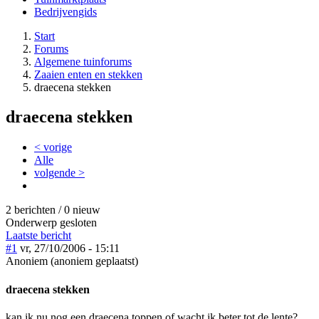
Bedrijvengids
Start
Forums
Algemene tuinforums
Zaaien enten en stekken
draecena stekken
draecena stekken
< vorige
Alle
volgende >
2 berichten / 0 nieuw
Onderwerp gesloten
Laatste bericht
#1
vr, 27/10/2006 - 15:11
Anoniem (anoniem geplaatst)
draecena stekken
kan ik nu nog een draecena toppen of wacht ik beter tot de lente?