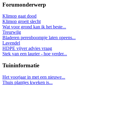
Forumonderwerp
Klimop gaat dood
Klimop groeit slecht
Wat voor grond kan ik het beste...
Treurwilg
Bladeren perenboompje laten opeens...
Lavendel
HDPE vijver advies vraag
Stek van een laurier - hoe verder...
Tuininformatie
Het voorjaar in met een nieuwe...
Thuis plantjes kweken is...