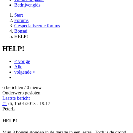
Bedrijvengids
Start
Forums
Gespecialiseerde forums
Bonsai
HELP!
HELP!
< vorige
Alle
volgende >
6 berichten / 0 nieuw
Onderwerp gesloten
Laatste bericht
#1
di, 15/01/2013 - 19:17
PeterL
HELP!
Mijn 3 bonsai stonden in de garage in een 'serre'. Toch is de grond