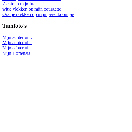
Ziekte in mijn fuchsia's
witte vlekken op mijn courgette
Oranje plekken op mijn perenboompje
Tuinfoto's
Mijn achtertuin.
Mijn achtertuin.
Mijn achtertuin.
Mijn Hortensia