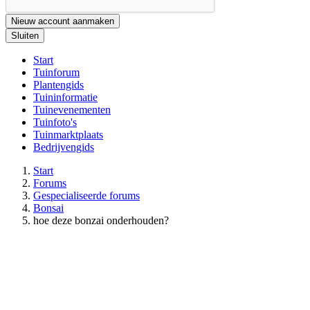
Nieuw account aanmaken
Sluiten
Start
Tuinforum
Plantengids
Tuininformatie
Tuinevenementen
Tuinfoto's
Tuinmarktplaats
Bedrijvengids
Start
Forums
Gespecialiseerde forums
Bonsai
hoe deze bonzai onderhouden?