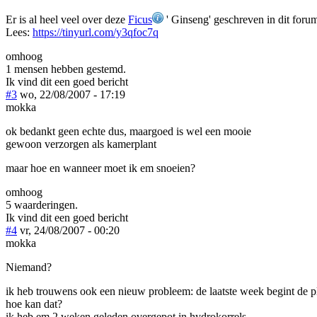
Er is al heel veel over deze
Ficus
' Ginseng' geschreven in dit foru
Lees:
https://tinyurl.com/y3qfoc7q
omhoog
1 mensen hebben gestemd.
Ik vind dit een goed bericht
#3
wo, 22/08/2007 - 17:19
mokka
ok bedankt geen echte dus, maargoed is wel een mooie
gewoon verzorgen als kamerplant
maar hoe en wanneer moet ik em snoeien?
omhoog
5 waarderingen.
Ik vind dit een goed bericht
#4
vr, 24/08/2007 - 00:20
mokka
Niemand?
ik heb trouwens ook een nieuw probleem: de laatste week begint de pla
hoe kan dat?
ik heb em 2 weken geleden overgepot in hydrokorrels...