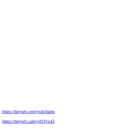
https://tinyurl.com/yxdcfqpm
https://tinyurl.com/y433yx42