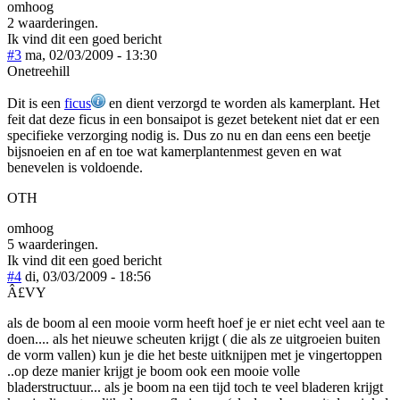
omhoog
2 waarderingen.
Ik vind dit een goed bericht
#3
ma, 02/03/2009 - 13:30
Onetreehill
Dit is een
ficus
en dient verzorgd te worden als kamerplant. Het
feit dat deze ficus in een bonsaipot is gezet betekent niet dat er een
specifieke verzorging nodig is. Dus zo nu en dan eens een beetje
bijsnoeien en af en toe wat kamerplantenmest geven en wat
benevelen is voldoende.
OTH
omhoog
5 waarderingen.
Ik vind dit een goed bericht
#4
di, 03/03/2009 - 18:56
Â£VY
als de boom al een mooie vorm heeft hoef je er niet echt veel aan te
doen.... als het nieuwe scheuten krijgt ( die als ze uitgroeien buiten
de vorm vallen) kun je die het beste uitknijpen met je vingertoppen
..op deze manier krijgt je boom ook een mooie volle
bladerstructuur... als je boom na een tijd toch te veel bladeren krijgt