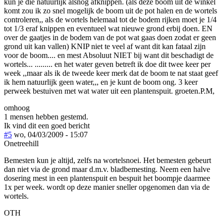
kun je die natuurlijk alsnog afknippen. (als deze boom uit de winkel
komt zou ik zo snel mogelijk de boom uit de pot halen en de wortels
controleren,, als de wortels helemaal tot de bodem rijken moet je 1/4
tot 1/3 eraf knippen en eventueel wat nieuwe grond erbij doen. EN
over de gaatjes in de bodem van de pot wat gaas doen zodat er geen
grond uit kan vallen) KNIP niet te veel af want dit kan fataal zijn
voor de boom.... en mest Absoluut NIET bij want dit beschadigt de
wortels... ......... en het water geven betreft ik doe dit twee keer per
week ,,maar als ik de tweede keer merk dat de boom te nat staat geef
ik hem natuurlijk geen water,,, en je kunt de boom ong. 3 keer
perweek bestuiven met wat water uit een plantenspuit. groeten.P.M,
omhoog
1 mensen hebben gestemd.
Ik vind dit een goed bericht
#5
wo, 04/03/2009 - 15:07
Onetreehill
Bemesten kun je altijd, zelfs na wortelsnoei. Het bemesten gebeurt
dan niet via de grond maar d.m.v. bladbemesting. Neem een halve
dosering mest in een plantenspuit en bespuit het boompje daarmee
1x per week. wordt op deze manier sneller opgenomen dan via de
wortels.
OTH