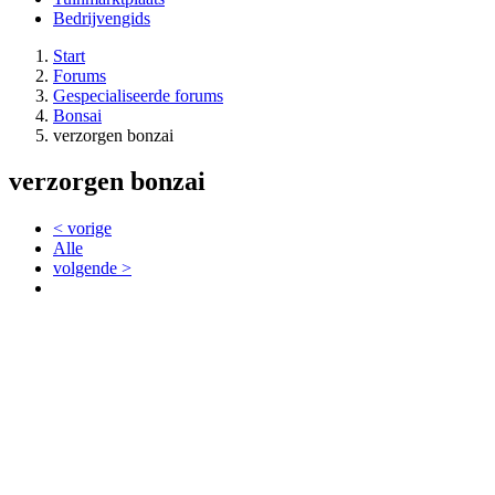
Bedrijvengids
Start
Forums
Gespecialiseerde forums
Bonsai
verzorgen bonzai
verzorgen bonzai
< vorige
Alle
volgende >