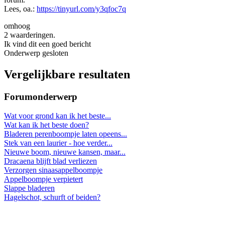
Lees, oa.:
https://tinyurl.com/y3qfoc7q
omhoog
2 waarderingen.
Ik vind dit een goed bericht
Onderwerp gesloten
Vergelijkbare resultaten
Forumonderwerp
Wat voor grond kan ik het beste...
Wat kan ik het beste doen?
Bladeren perenboompje laten opeens...
Stek van een laurier - hoe verder...
Nieuwe boom, nieuwe kansen, maar...
Dracaena blijft blad verliezen
Verzorgen sinaasappelboompje
Appelboompje verpietert
Slappe bladeren
Hagelschot, schurft of beiden?