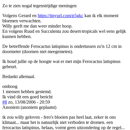
Zo te zien nogal tegenstrijdige meningen
Volgens Gerard en
https://tinyurl.com/p5gkc
kan ik elk moment
bloemen verwachten.
Willy geeft me dan weer minder hoop.
En volgens Ruud en Succulenta zou desert-tropicals wel eens gelijk
kunnen hebben.
De betreffende Ferocactus latispinus is ondertussen zo'n 12 cm in
doormeter (doornen niet meegemeten).
Ik houd jullie op de hoogte wat er met mijn Ferocactus latispinus
gebeurt.
Bedankt allemaal.
omhoog
1 mensen hebben gestemd.
Ik vind dit een goed bericht
#8
zo, 13/08/2006 - 20:59
Anoniem (anoniem geplaatst)
ik zou willy geloven - fero's bloeien pas heel laat, zeker in ons
klimaat... maar het is natuurlijk niet verboden te dromen. een
ferocactus latispinus, helaas, vormt geen uitzondering op de regel...