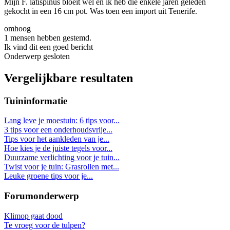
Mijn F. latispinus bloeit wel en ik heb die enkele jaren geleden
gekocht in een 16 cm pot. Was toen een import uit Tenerife.
omhoog
1 mensen hebben gestemd.
Ik vind dit een goed bericht
Onderwerp gesloten
Vergelijkbare resultaten
Tuininformatie
Lang leve je moestuin: 6 tips voor...
3 tips voor een onderhoudsvrije...
Tips voor het aankleden van je...
Hoe kies je de juiste tegels voor...
Duurzame verlichting voor je tuin...
Twist voor je tuin: Grasrollen met...
Leuke groene tips voor je...
Forumonderwerp
Klimop gaat dood
Te vroeg voor de tulpen?