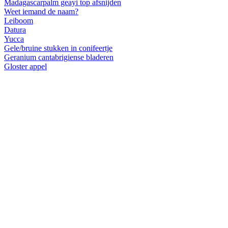
Madagascarpalm geayi top afsnijden
Weet iemand de naam?
Leiboom
Datura
Yucca
Gele/bruine stukken in conifeertje
Geranium cantabrigiense bladeren
Gloster appel