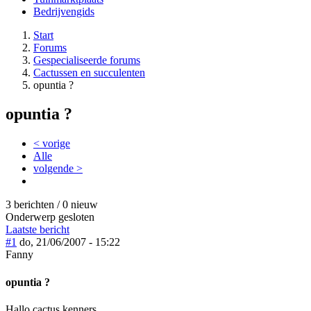
Bedrijvengids
Start
Forums
Gespecialiseerde forums
Cactussen en succulenten
opuntia ?
opuntia ?
< vorige
Alle
volgende >
3 berichten / 0 nieuw
Onderwerp gesloten
Laatste bericht
#1
do, 21/06/2007 - 15:22
Fanny
opuntia ?
Hallo cactus kenners,