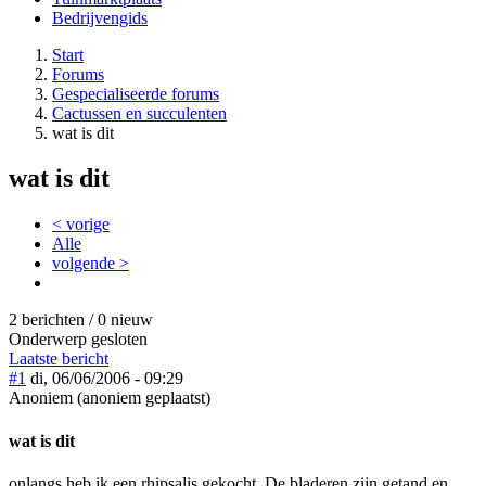
Bedrijvengids
Start
Forums
Gespecialiseerde forums
Cactussen en succulenten
wat is dit
wat is dit
< vorige
Alle
volgende >
2 berichten / 0 nieuw
Onderwerp gesloten
Laatste bericht
#1
di, 06/06/2006 - 09:29
Anoniem (anoniem geplaatst)
wat is dit
onlangs heb ik een rhipsalis gekocht .De bladeren zijn getand en