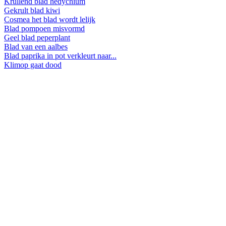
Krullend blad hedychium
Gekrult blad kiwi
Cosmea het blad wordt lelijk
Blad pompoen misvormd
Geel blad peperplant
Blad van een aalbes
Blad paprika in pot verkleurt naar...
Klimop gaat dood