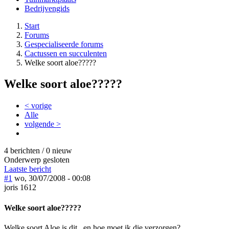
Bedrijvengids
Start
Forums
Gespecialiseerde forums
Cactussen en succulenten
Welke soort aloe?????
Welke soort aloe?????
< vorige
Alle
volgende >
4 berichten / 0 nieuw
Onderwerp gesloten
Laatste bericht
#1
wo, 30/07/2008 - 00:08
joris 1612
Welke soort aloe?????
Welke soort Aloe is dit , en hoe moet ik die verzorgen?