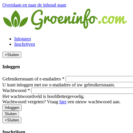
Overslaan en naar de inhoud gaan
Inloggen
Inschrijven
×
Sluiten
Inloggen
Gebruikersnaam of e-mailadres
*
U kunt inloggen met uw e-mailadres of uw gebruikersnaam.
Wachtwoord
*
Het wachtwoordveld is hoofdlettergevoelig.
Wachtwoord vergeten? Vraag
hier
een nieuw wachtwoord aan.
Inloggen
Sluiten
×
Sluiten
Inschrijven