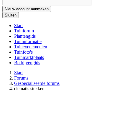
Nieuw account aanmaken
Sluiten
Start
Tuinforum
Plantengids
Tuininformatie
Tuinevenementen
Tuinfoto's
Tuinmarktplaats
Bedrijvengids
Start
Forums
Gespecialiseerde forums
clematis stekken