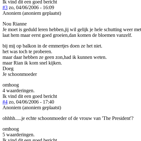
Ik vind dit een goed bericht
#3
zo, 04/06/2006 - 16:09
Anoniem (anoniem geplaatst)
Nou Rianne
Je moet is geduld leren hebben,jij wil gelijk je hele schutting weer m
laat hem maar eerst goed groeien,dan komen de bloemen vanzelf.
bij mij op balkon in de emmertjes doen ze het niet.
het was toch te proberen.
maar daar hebben ze geen zon,had ik kunnen weten.
maar Rian ik kom snel kijken.
Doeg
Je schoonmoeder
omhoog
4 waarderingen.
Ik vind dit een goed bericht
#4
zo, 04/06/2006 - 17:40
Anoniem (anoniem geplaatst)
ohhhh.....je echte schoonmoeder of de vrouw van 'The President'?
omhoog
5 waarderingen.
Ik vind dit een goed bericht