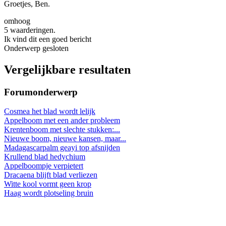
Groetjes, Ben.
omhoog
5 waarderingen.
Ik vind dit een goed bericht
Onderwerp gesloten
Vergelijkbare resultaten
Forumonderwerp
Cosmea het blad wordt lelijk
Appelboom met een ander probleem
Krentenboom met slechte stukken:...
Nieuwe boom, nieuwe kansen, maar...
Madagascarpalm geayi top afsnijden
Krullend blad hedychium
Appelboompje verpietert
Dracaena blijft blad verliezen
Witte kool vormt geen krop
Haag wordt plotseling bruin