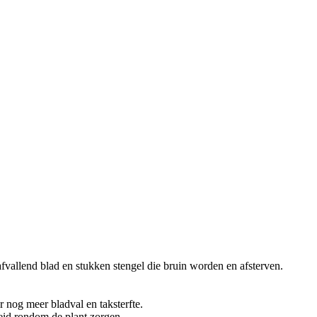
afvallend blad en stukken stengel die bruin worden en afsterven.
r nog meer bladval en taksterfte.
heid rondom de plant zorgen.