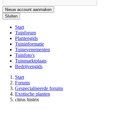
Nieuw account aanmaken
Sluiten
Start
Tuinforum
Plantengids
Tuininformatie
Tuinevenementen
Tuinfoto's
Tuinmarktplaats
Bedrijvengids
Start
Forums
Gespecialiseerde forums
Exotische planten
citrus histrix