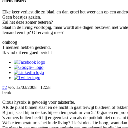
citrus histrix
Elke keer verliest die zn blad, en dan groei het weer aan op een andere
Geen beestjes gezien.
Zal het deze zomer beteren?
Staat in de living voorlopig, maar wordt alle dagen bestoven met wate
Iemand een tip? Of ervaring mee?
omhoog
1 mensen hebben gestemd.
Ik vind dit een goed bericht
#2
wo, 12/03/2008 - 12:58
benb
Citrus hystrix is gevoelig voor taksterfte.
Als de plant binnen staat en de nacht in gaat terwijl bladeren of takk
Bij mij staat hij in de kas bij een temperatuur van 5-10 graden en pro
's zomers buiten heeft hij er geen last van als de potkluit niet constant 
Welke temperatuur is het in de living? Liefst niet al te hoog, want dan
De plant in een pot zetten waar onderin een omgekeerd bordje ligt me