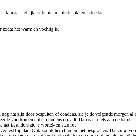
 tak, maar het lijkt of hij daarna dode takken achterlaat.
r zodat het warm en vochtig is.
en nog nat zijn door bespuiten of condens, zie je de volgende morgen al 
beer te voorkomen dat er condens op valt. Dan is er niets aan de hand.
te nat is, anders zie je wortel- en stamrot.
 verliest hij blad. Ook zou ik hem binnen niet besproeien. Dat zorgt voo
t daarin water dat net de pot niet raakt kan nu voor voldoende vochtig