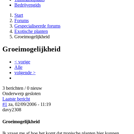
Bedrijvengids
Start
Forums
Gespecialiseerde forums
Exotische planten
Groeimogelijkheid
Groeimogelijkheid
< vorige
Alle
volgende >
3 berichten / 0 nieuw
Onderwerp gesloten
Laatste bericht
#1
za, 02/09/2006 - 11:19
davy2308
Groeimogelijkheid
Ik vraag me af hoe het komt dat tropische planten hier kunnen