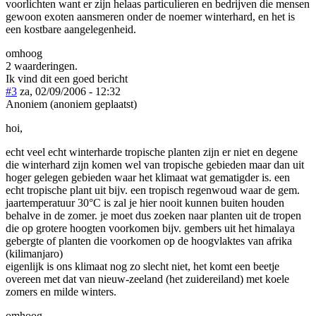
voorlichten want er zijn helaas particulieren en bedrijven die mensen
gewoon exoten aansmeren onder de noemer winterhard, en het is
een kostbare aangelegenheid.
omhoog
2 waarderingen.
Ik vind dit een goed bericht
#3
za, 02/09/2006 - 12:32
Anoniem (anoniem geplaatst)
hoi,
echt veel echt winterharde tropische planten zijn er niet en degene
die winterhard zijn komen wel van tropische gebieden maar dan uit
hoger gelegen gebieden waar het klimaat wat gematigder is. een
echt tropische plant uit bijv. een tropisch regenwoud waar de gem.
jaartemperatuur 30°C is zal je hier nooit kunnen buiten houden
behalve in de zomer. je moet dus zoeken naar planten uit de tropen
die op grotere hoogten voorkomen bijv. gembers uit het himalaya
gebergte of planten die voorkomen op de hoogvlaktes van afrika
(kilimanjaro)
eigenlijk is ons klimaat nog zo slecht niet, het komt een beetje
overeen met dat van nieuw-zeeland (het zuidereiland) met koele
zomers en milde winters.
omhoog