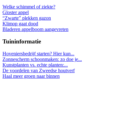
Welke schimmel of ziekte?
Gloster appel
“Zwarte” plekken gazon
Klimop gaat dood
Bladeren appelboom aangevreten
Tuininformatie
Hoveniersbedrijf starten? Hier kun...
Zonnescherm schoonmaken: zo doe je...
Kunstplanten vs. echte planten:...
De voordelen van Zweedse houtverf
Haal meer groen naar binnen