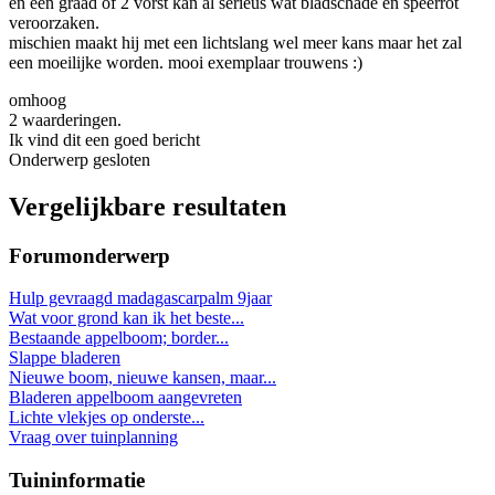
en een graad of 2 vorst kan al serieus wat bladschade en speerrot
veroorzaken.
mischien maakt hij met een lichtslang wel meer kans maar het zal
een moeilijke worden. mooi exemplaar trouwens :)
omhoog
2 waarderingen.
Ik vind dit een goed bericht
Onderwerp gesloten
Vergelijkbare resultaten
Forumonderwerp
Hulp gevraagd madagascarpalm 9jaar
Wat voor grond kan ik het beste...
Bestaande appelboom; border...
Slappe bladeren
Nieuwe boom, nieuwe kansen, maar...
Bladeren appelboom aangevreten
Lichte vlekjes op onderste...
Vraag over tuinplanning
Tuininformatie