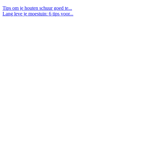
Tips om je houten schuur goed te...
Lang leve je moestuin: 6 tips voor...