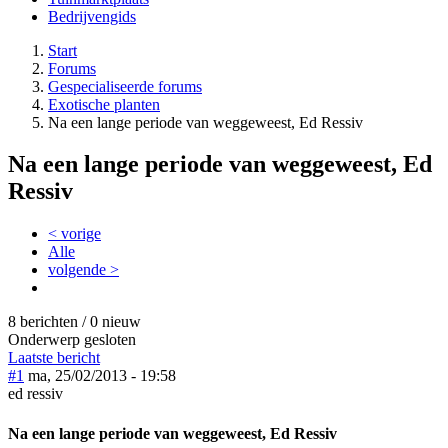
Bedrijvengids
Start
Forums
Gespecialiseerde forums
Exotische planten
Na een lange periode van weggeweest, Ed Ressiv
Na een lange periode van weggeweest, Ed
Ressiv
< vorige
Alle
volgende >
8 berichten / 0 nieuw
Onderwerp gesloten
Laatste bericht
#1
ma, 25/02/2013 - 19:58
ed ressiv
Na een lange periode van weggeweest, Ed Ressiv