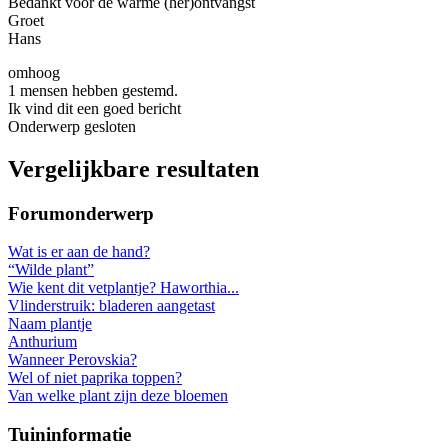
Bedankt voor de warme (her)ontvangst
Groet
Hans
omhoog
1 mensen hebben gestemd.
Ik vind dit een goed bericht
Onderwerp gesloten
Vergelijkbare resultaten
Forumonderwerp
Wat is er aan de hand?
“Wilde plant”
Wie kent dit vetplantje? Haworthia...
Vlinderstruik: bladeren aangetast
Naam plantje
Anthurium
Wanneer Perovskia?
Wel of niet paprika toppen?
Van welke plant zijn deze bloemen
Tuininformatie