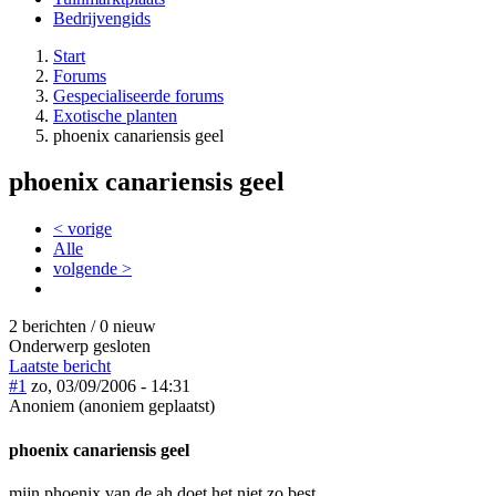
Bedrijvengids
Start
Forums
Gespecialiseerde forums
Exotische planten
phoenix canariensis geel
phoenix canariensis geel
< vorige
Alle
volgende >
2 berichten / 0 nieuw
Onderwerp gesloten
Laatste bericht
#1
zo, 03/09/2006 - 14:31
Anoniem (anoniem geplaatst)
phoenix canariensis geel
mijn phoenix van de ah doet het niet zo best.