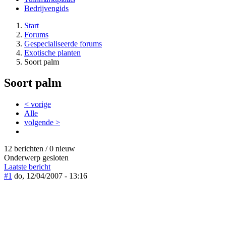
Bedrijvengids
Start
Forums
Gespecialiseerde forums
Exotische planten
Soort palm
Soort palm
< vorige
Alle
volgende >
12 berichten / 0 nieuw
Onderwerp gesloten
Laatste bericht
#1
do, 12/04/2007 - 13:16