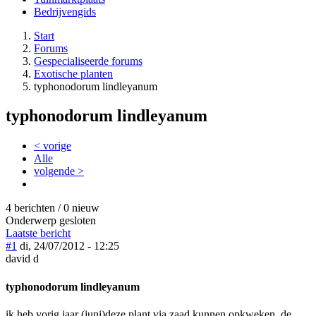
Bedrijvengids
Start
Forums
Gespecialiseerde forums
Exotische planten
typhonodorum lindleyanum
typhonodorum lindleyanum
< vorige
Alle
volgende >
4 berichten / 0 nieuw
Onderwerp gesloten
Laatste bericht
#1
di, 24/07/2012 - 12:25
david d
typhonodorum lindleyanum
ik heb vorig jaar (juni)deze plant via zaad kunnen opkweken, de