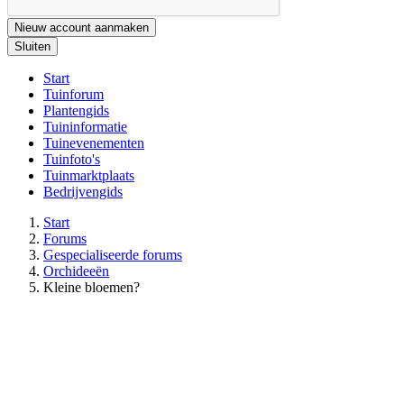
Nieuw account aanmaken
Sluiten
Start
Tuinforum
Plantengids
Tuininformatie
Tuinevenementen
Tuinfoto's
Tuinmarktplaats
Bedrijvengids
Start
Forums
Gespecialiseerde forums
Orchideeën
Kleine bloemen?